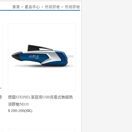
首頁
>
產品中心
> 熱熔膠槍 > 熱熔膠槍
膠
德國STEINEL家庭用USB充電式無線熱
溶膠槍NEO1
$ 200-200(HK)