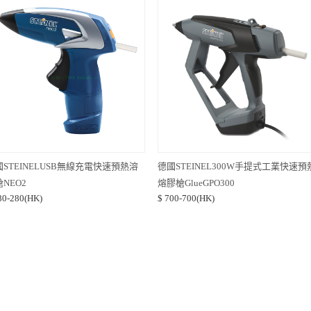
STEINELUSB無線充電快速預熱溶
德國STEINEL300W手提式工業快速預
NEO2
熔膠槍GlueGPO300
80-280(HK)
$ 700-700(HK)