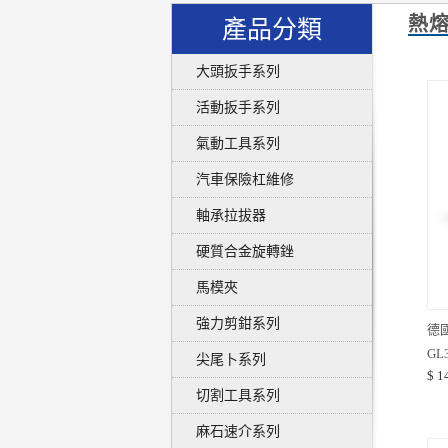
熱
產品分類
大頭扳手系列
活動扳手系列
氣動工具系列
汽車保險杠維修
軸承拉拔器
硬質合金旋轉銼
馬模夾
強力剪鉗系列
德國
GL
尖尾卜系列
$ 1
切割工具系列
麻石速介系列