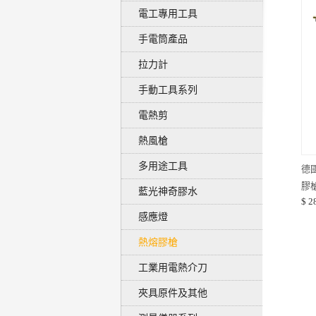
電工專用工具
手電筒產品
拉力計
手動工具系列
電熱剪
熱風槍
多用途工具
德國
膠槍
藍光神奇膠水
$ 2
感應燈
熱熔膠槍
工業用電熱介刀
夾具原件及其他