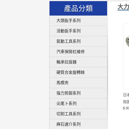
大
產品分類
大頭扳手系列
活動扳手系列
氣動工具系列
汽車保險杠維修
軸承拉拔器
硬質合金旋轉銼
馬模夾
強力剪鉗系列
日
用
尖尾卜系列
$ 9
VP
切割工具系列
麻石速介系列