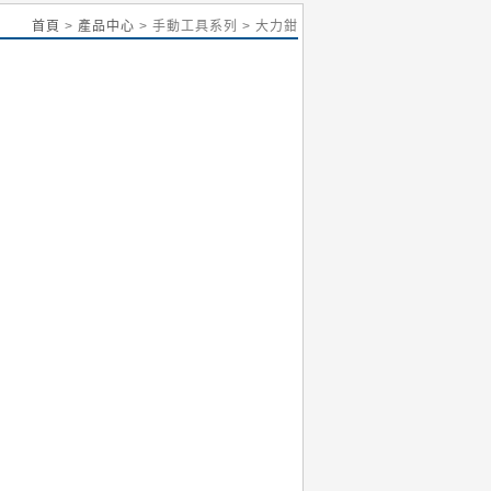
首頁
>
產品中心
> 手動工具系列 > 大力鉗