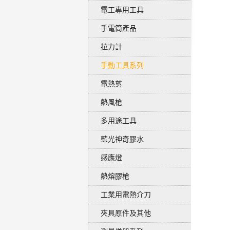
電工專用工具
手電筒產品
拉力計
手動工具系列
電熱剪
熱風槍
多用途工具
藍光神奇膠水
感應燈
熱熔膠槍
工業用電熱介刀
夾具原件及其他