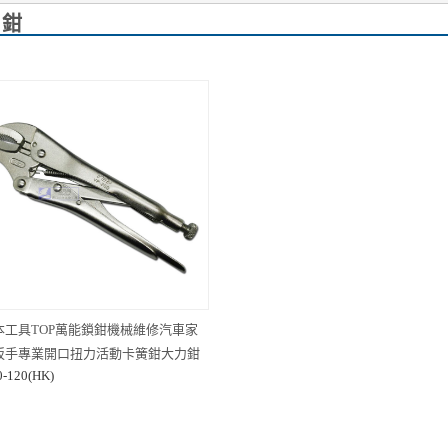
力鉗
本工具TOP萬能鎖鉗機械維修汽車家
扳手專業開口扭力活動卡簧鉗大力鉗
0-120(HK)
125