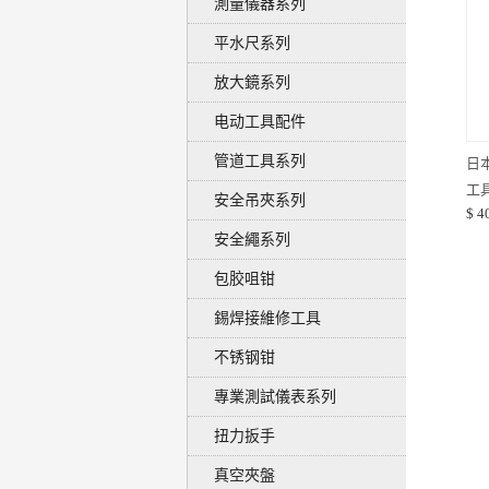
測量儀器系列
平水尺系列
放大鏡系列
电动工具配件
管道工具系列
日
工
安全吊夾系列
$ 4
維
安全繩系列
GS
包胶咀钳
錫焊接維修工具
不锈钢钳
專業測試儀表系列
扭力扳手
真空夾盤