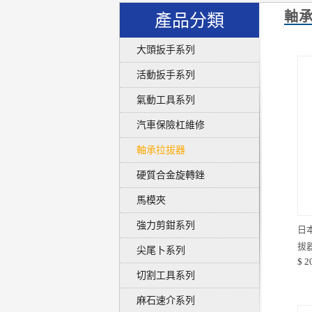
軸
產品分類
大頭扳手系列
活動扳手系列
氣動工具系列
汽車保險杠維修
軸承拉拔器
硬質合金旋轉銼
馬模夾
強力剪鉗系列
日
拔
尖尾卜系列
$ 2
品
切割工具系列
麻石速介系列