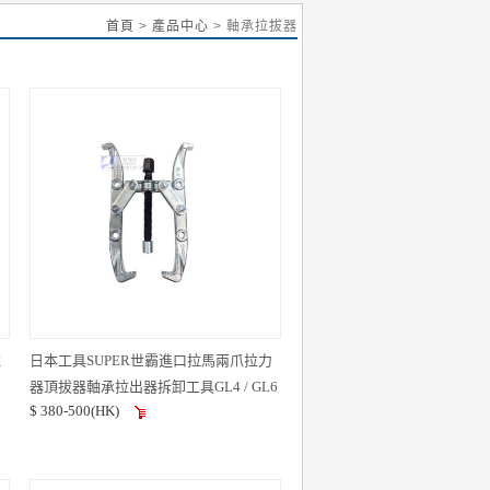
首頁
>
產品中心
> 軸承拉拔器
拉
日本工具SUPER世霸進口拉馬兩爪拉力
器頂拔器軸承拉出器拆卸工具GL4 / GL6
$ 380-500(HK)
/ GL8