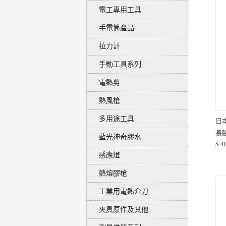
電工專用工具
手電筒產品
拉力計
手動工具系列
電熱剪
熱風槍
多用途工具
日
長
藍光神奇膠水
$ 4
拔
感應燈
熱熔膠槍
工業用電熱介刀
夾具原件及其他