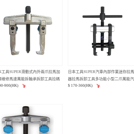
本工具SUPER滑動式內外兩爪拉馬加
日本工具SUPER汽車內部作業迷你拉
腳維修馬達萬能拆軸承拆卸工具拉碼
器拉馬拆卸工具多功能小型二爪萬能汽
00-900(HK)
$ 170-360(HK)
輪器拉碼GS90
修拉馬器拆軸AB1N