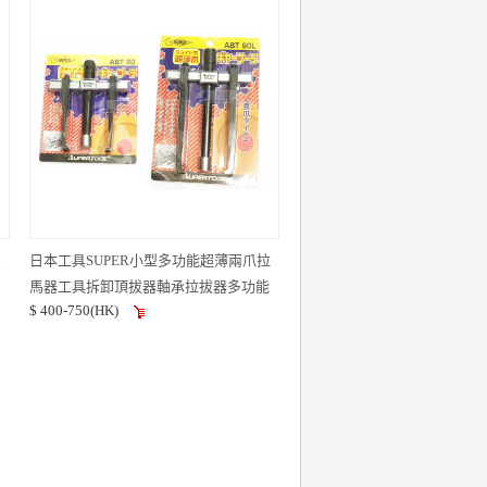
馬
日本工具SUPER小型多功能超薄兩爪拉
馬器工具拆卸頂拔器軸承拉拔器多功能
$ 400-750(HK)
手動拉馬拆卸工具ABT90