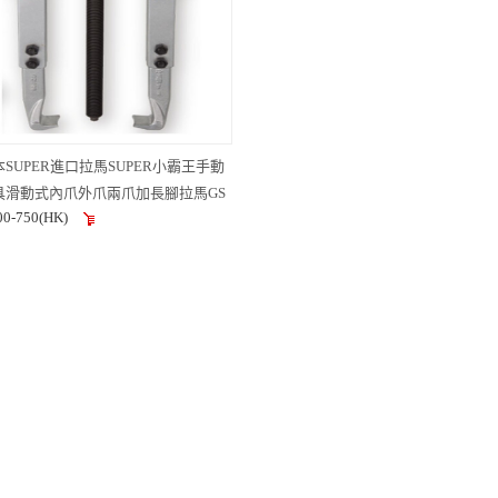
本SUPER進口拉馬SUPER小霸王手動
具滑動式內爪外爪兩爪加長腳拉馬GS
00-750(HK)
修軸承拆卸工具拉碼拔輪器 拉碼
90M