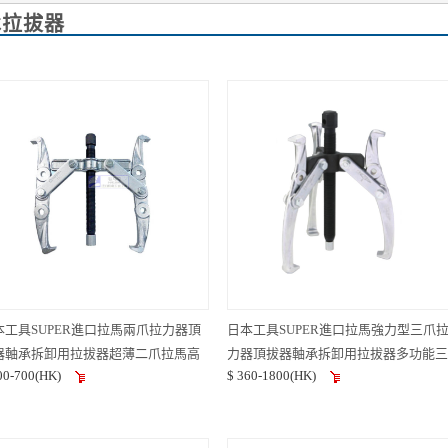
承拉拔器
本工具SUPER進口拉馬兩爪拉力器頂
日本工具SUPER進口拉馬強力型三爪
器軸承拆卸用拉拔器超薄二爪拉馬高
力器頂拔器軸承拆卸用拉拔器多功能三
00-700(HK)
$ 360-1800(HK)
質拉瑪G12系列
爪拉馬器拆軸承手動汽修用GT系列