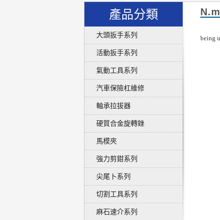
N.
產品分類
大頭扳手系列
being u
活動扳手系列
氣動工具系列
汽車保險杠維修
軸承拉拔器
硬質合金旋轉銼
馬模夾
強力剪鉗系列
尖尾卜系列
切割工具系列
麻石速介系列