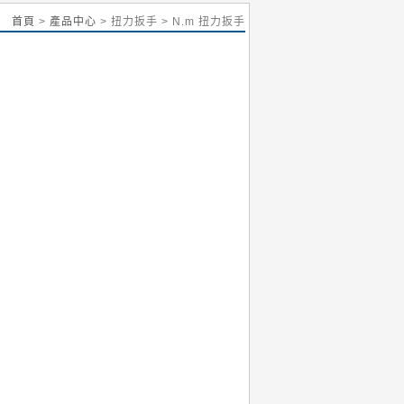
首頁
>
產品中心
> 扭力扳手 > N.m 扭力扳手