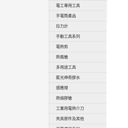
電工專用工具
手電筒產品
拉力計
手動工具系列
電熱剪
熱風槍
多用途工具
藍光神奇膠水
感應燈
熱熔膠槍
工業用電熱介刀
夾具原件及其他