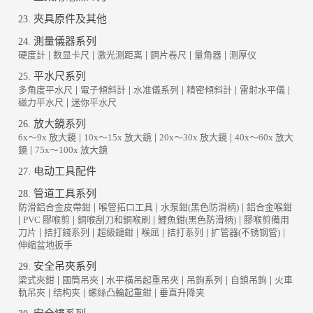
夾具原件及其他
23.
測量儀器系列
24.
硬度計
|
数显卡尺
|
激光测距离
|
鋼片卷尺
|
量角器
|
测厚仪
平水尺系列
25.
多角度平水尺
|
電子傾斜計
|
水准儀系列
|
精密傾斜計
|
雷射水平儀
|
磁力平水尺
|
迷你平水尺
放大鏡系列
26.
6x～9x 放大鏡
|
10x～15x 放大鏡
|
20x～30x 放大鏡
|
40x～60x 放大
鏡
|
75x～100x 放大鏡
电动工具配件
27.
管道工具系列
28.
防滑鋁合金皮帶鉗
|
喉管拓口工具
|
水泵鉗(黑色防滑柄)
|
鋁合金喉鉗
|
PVC 膠喉剪
|
銅喉刮刀和銅喉刷
|
鯉魚鉗(黑色防滑柄)
|
膠喉剪備用
刀片
|
拮打錢系列
|
超級鏈鉗
|
喉屈
|
拮打系列
|
扩管器(不锈钢管)
|
伸缩盆地扳手
安全吊夾系列
29.
梁式夾鉗
|
國筒吊夾
|
水平橫吊起重吊夾
|
吊鉤系列
|
自鎖吊鉤
|
火車
軌吊夾
|
结构夹
|
螺絲凸輪起重鉗
|
垂直升降夹