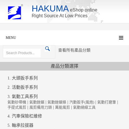
HAKUMA
eShop online
Right Source At Low Prices
MENU
查看所有產品分類
產品分類選擇
大頭扳手系列
1.
活動扳手系列
2.
氣動工具系列
3.
氣動砂帶機
|
氣動銼鋸
|
氣動銼鋸條
|
汽動扳手(風炮)
|
氣動打磨筆
|
手提式風剪
|
風剪備用刀頭
|
萬能風剪
|
氣動繞線工具
汽車保險杠維修
4.
軸承拉拔器
5.