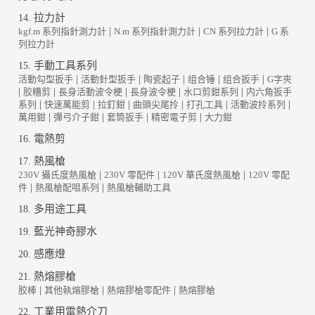
拉力計
14.
kgf.m 系列指針測力計
|
N.m 系列指針測力計
|
CN 系列拉力計
|
G 系
列拉力計
手動工具系列
15.
活動勾型扳手
|
活動針型扳手
|
陶瓷起子
|
组合锤
|
组合扳手
|
G字夾
|
胶糟剪
|
長身活動波令梗
|
長身波令梗
|
水口剪鉗系列
|
内六角扳手
系列
|
快速萬能剪
|
拉釘鉗
|
曲頭尖尾拎
|
打孔工具
|
活動波拎系列
|
萬用鉗
|
彈弓介子鉗
|
套筒扳手
|
精密電子剪
|
大力鉗
電熱剪
16.
熱風槍
17.
230V 攝氏度熱風槍
|
230V 零配件
|
120V 華氏度熱風槍
|
120V 零配
件
|
熱風槍配咀系列
|
熱風槍輔助工具
多用途工具
18.
藍光神奇膠水
19.
感應燈
20.
熱熔膠槍
21.
胶棒
|
其他執熔膠槍
|
熱熔膠槍零配件
|
熱熔膠槍
工業用電熱介刀
22.