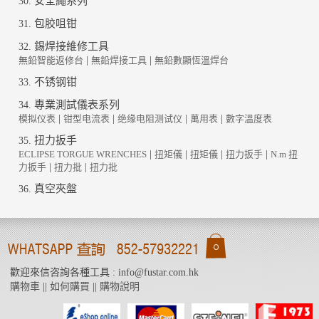
安全繩系列
30.
包胶咀钳
31.
錫焊接維修工具
32.
無鉛智能返修台
|
無鉛焊接工具
|
無鉛數顯恆溫焊台
不锈钢钳
33.
專業測試儀表系列
34.
模拟仪表
|
钳型电流表
|
绝缘电阻测试仪
|
萬用表
|
數字溫度表
扭力扳手
35.
ECLIPSE TORGUE WRENCHES
|
扭矩儀
|
扭矩儀
|
扭力扳手
|
N.m 扭
力扳手
|
扭力批
|
扭力批
真空夾盤
36.
歡迎來信咨詢各種工具 : info@fustar.com.hk
購物車
||
如何購買
||
購物說明