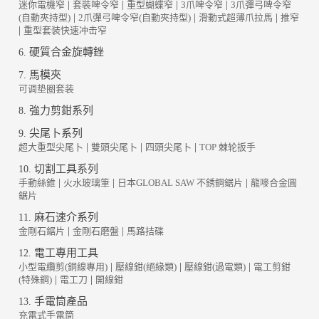
迷你電機窄
|
套裝啤令窄
|
重型蝴蝶窄
|
3爪啤令窄
|
3爪彈弓啤令窄
(自動夾持型)
|
2爪彈弓啤令窄(自動夾持型)
|
滑動式超薄爪拉馬
|
推窄
|
重型套装快速冲击窄
硬質合金旋轉銼
6.
馬模夾
7.
可调垫圈套装
強力剪鉗系列
8.
尖尾卜系列
9.
超大重型尖尾卜
|
雙頭尖尾卜
|
四頭尖尾卜
|
TOP 棘轮扳手
切割工具系列
10.
手動絲錐
|
火水玻璃筆
|
日本GLOBAL SAW 不銹鋼鋸片
|
龍嘜合金圓
鋸片
麻石速介系列
11.
金剛石鋸片
|
金剛石磨盤
|
馬路拮碟
電工專用工具
12.
小型電纜剪(銅線專用)
|
壓線鉗(絕緣類)
|
壓線鉗(過電類)
|
電工剪鉗
(特殊鋼)
|
電工刀
|
開線鉗
手電筒產品
13.
充電式手電筒