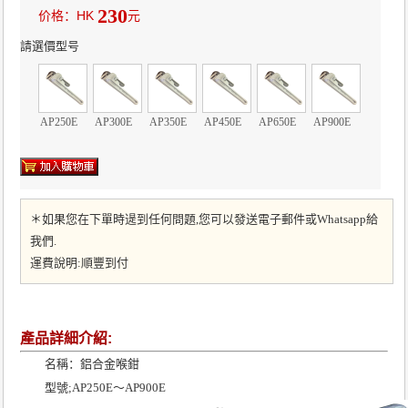
230
价格：HK
元
請選價型号
AP250E
AP300E
AP350E
AP450E
AP650E
AP900E
＊如果您在下單時遈到任何問題,您可以發送電子郵件或Whatsapp給
我們.
運費說明:順豐到付
產品詳細介紹:
名稱：鋁合金喉鉗
型號;AP250E～AP900E